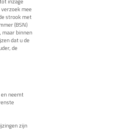
tot inzage
et verzoek mee
de strook met
ummer (BSN)
k, maar binnen
zen dat u de
uder, de
 en neemt
wenste
jzingen zijn