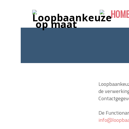
HOM
Loopbaankeuze
de verwerking
Contactgegev
De Functiona
info@loopba