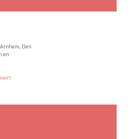
, Arnhem, Den
m en
buurt