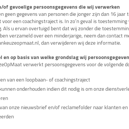
n/of gevoelige persoonsgegevens die wij verwerken
n geen gegevens van personen die jonger zijn dan 16 jaar t
voor een coachingstraject is. In zo’n geval is toestemming
g. Als u ervan overtuigd bent dat wij zonder die toestemmin
en verzameld over een minderjarige, neem dan contact me
keuzeopmaat.nl, dan verwijderen wij deze informatie.
l en op basis van welke grondslag wij persoonsgegeve
eOpMaat verwerkt persoonsgegevens voor de volgende do
ren van een loopbaan- of coachingstraject
kunnen onderhouden indien dit nodig is om onze dienstverle
eren
van onze nieuwsbrief en/of reclamefolder naar klanten en
eerden