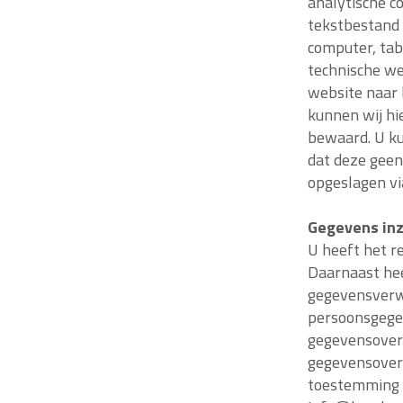
analytische c
tekstbestand 
computer, tab
technische we
website naar 
kunnen wij h
bewaard. U ku
dat deze geen
opgeslagen vi
Gegevens inz
U heeft het r
Daarnaast he
gegevensverw
persoonsgege
gegevensoverd
gegevensover
toestemming 