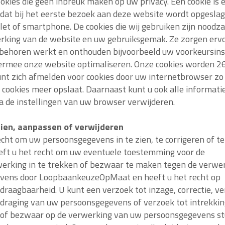
ookies die geen inbreuk maken op uw privacy. Een cookie is 
dat bij het eerste bezoek aan deze website wordt opgesla
let of smartphone. De cookies die wij gebruiken zijn noodza
rking van de website en uw gebruiksgemak. Ze zorgen ervo
behoren werkt en onthouden bijvoorbeeld uw voorkeursinst
iermee onze website optimaliseren. Onze cookies worden 
nt zich afmelden voor cookies door uw internetbrowser zo i
 cookies meer opslaat. Daarnaast kunt u ook alle informatie
a de instellingen van uw browser verwijderen.
ien, aanpassen of verwijderen
echt om uw persoonsgegevens in te zien, te corrigeren of te
eft u het recht om uw eventuele toestemming voor de
erking in te trekken of bezwaar te maken tegen de verwe
vens door LoopbaankeuzeOpMaat en heeft u het recht op
raagbaarheid. U kunt een verzoek tot inzage, correctie, ve
draging van uw persoonsgegevens of verzoek tot intrekki
of bezwaar op de verwerking van uw persoonsgegevens st