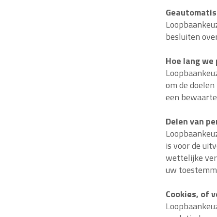
Geautomatis
Loopbaankeuz
besluiten ove
Hoe lang we
Loopbaankeuz
om de doelen 
een bewaarter
Delen van p
Loopbaankeuze
is voor de ui
wettelijke ve
uw toestemmi
Cookies, of v
Loopbaankeuze