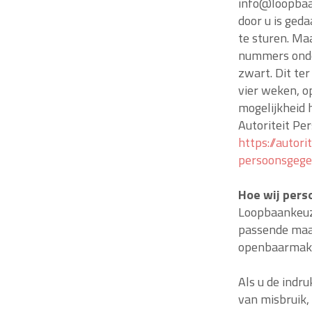
info@loopbaan
door u is ged
te sturen. Ma
nummers onde
zwart. Dit te
vier weken, o
mogelijkheid h
Autoriteit Pe
https://autor
persoonsgege
Hoe wij pers
Loopbaankeuz
passende maa
openbaarmakin
Als u de indru
van misbruik,