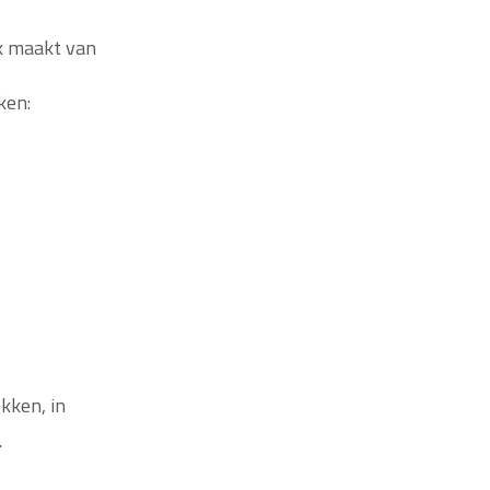
k maakt van
ken:
kken, in
.