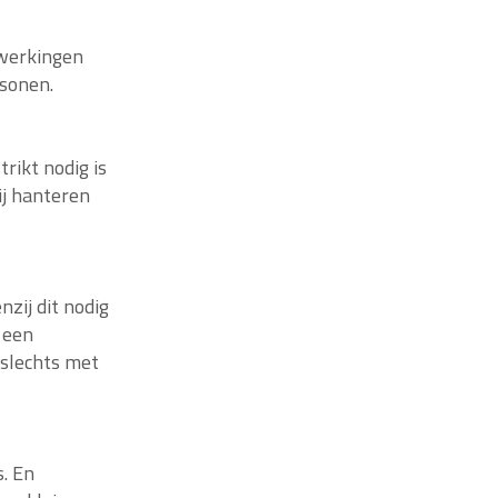
werkingen
rsonen.
ikt nodig is
j hanteren
zij dit nodig
 een
 slechts met
. En