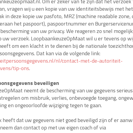
keuzeopmaat.nl. Om er zeker van te zijn dat het verzoek 
aan, vragen wij u een kopie van uw identiteitsbewijs met h
ak in deze kopie uw pasfoto, MRZ (machine readable zone, 
raan het paspoort), paspoortnummer en Burgerservicen
r bescherming van uw privacy. We reageren zo snel mogelij
p uw verzoek. LoopbaankeuzeOpMaat wil u er tevens op wij
eeft om een klacht in te dienen bij de nationale toezichtho
rsoonsgegevens. Dat kan via de volgende link:
iteitpersoonsgegevens.nl/nl/contact-met-de-autoriteit-
vens/tip-ons
.
oonsgegevens beveiligen
eOpMaat neemt de bescherming van uw gegevens serieus
tregelen om misbruik, verlies, onbevoegde toegang, onge
g en ongeoorloofde wijziging tegen te gaan.
k heeft dat uw gegevens niet goed beveiligd zijn of er aanwi
 neem dan contact op met uw eigen coach of via