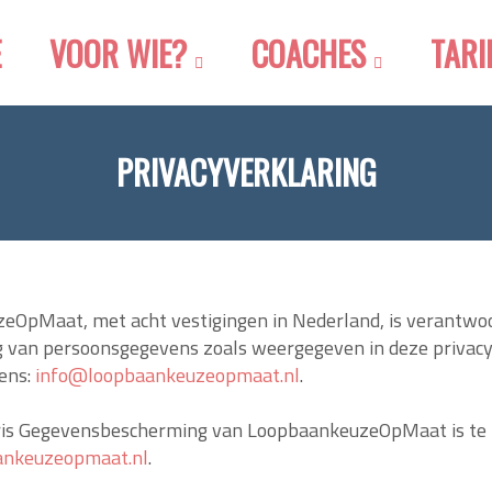
E
VOOR WIE?
COACHES
TARI
PRIVACYVERKLARING
OpMaat, met acht vestigingen in Nederland, is verantwoo
 van persoonsgegevens zoals weergegeven in deze privacy
ens:
info@loopbaankeuzeopmaat.nl
.
ris Gegevensbescherming van LoopbaankeuzeOpMaat is te 
ankeuzeopmaat.nl
.