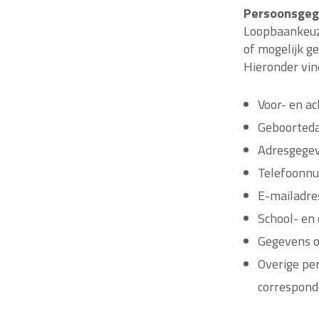
Persoonsgeg
Loopbaankeuz
of mogelijk g
Hieronder vin
Voor- en a
Geboorted
Adresgege
Telefoonn
E-mailadre
School- en
Gegevens o
Overige per
corresponde