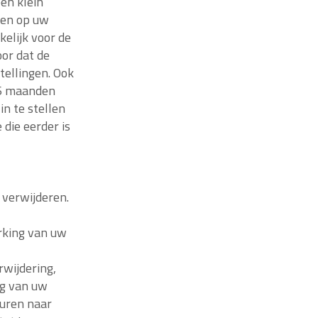
een klein
gen op uw
kelijk voor de
or dat de
ellingen. Ook
26 maanden
n te stellen
 die eerder is
 verwijderen.
rking van uw
rwijdering,
ng van uw
uren naar