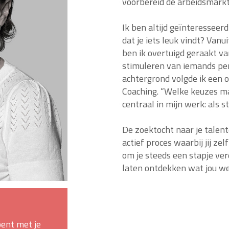
voorbereid de arbeidsmarkt
Ik ben altijd geïnteresseer
dat je iets leuk vindt? Van
ben ik overtuigd geraakt v
stimuleren van iemands per
achtergrond volgde ik een 
Coaching. “Welke keuzes m
centraal in mijn werk: als 
De zoektocht naar je talent
actief proces waarbij jij zel
om je steeds een stapje verd
laten ontdekken wat jou we
bent met je