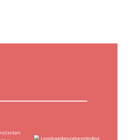
Amsterdam
Loopbaankeuzebegeleiding