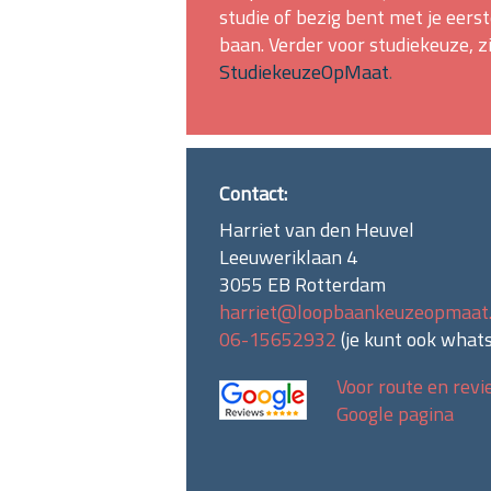
studie of bezig bent met je eers
baan. Verder voor studiekeuze, zi
StudiekeuzeOpMaat
.
Contact:
Harriet van den Heuvel
Leeuweriklaan 4
3055 EB Rotterdam
harriet@loopbaankeuzeopmaat.
06-15652932
(je kunt ook
what
Voor route en revi
Google pagina