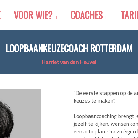
E
VOOR WIE?
COACHES
TARI
LOOPBAANKEUZECOACH ROTTERDAM
Harriet van den Heuvel
"De eerste stappen op de 
keuzes te maken".
Loopbaancoaching brengt je
jezelf te kijken, wensen co
een actieplan. Om zo éige