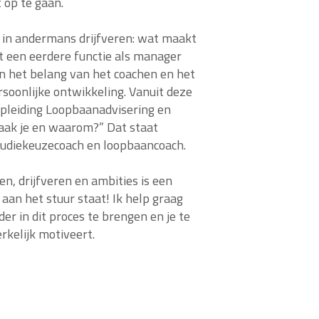
 op te gaan.
d in andermans drijfveren: wat maakt
uit een eerdere functie als manager
an het belang van het coachen en het
soonlijke ontwikkeling. Vanuit deze
opleiding Loopbaanadvisering en
aak je en waarom?” Dat staat
studiekeuzecoach en loopbaancoach.
en, drijfveren en ambities is een
f aan het stuur staat! Ik help graag
er in dit proces te brengen en je te
rkelijk motiveert.