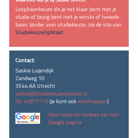
Loopbaankeuze als je net klaar bent met je
studie of bezig bent met je eerste of tweede
baan. Verder voor studiekeuze, zie de site van
StudiekeuzeOpMaat
Contact:
Saskia Luijendijk
Zandweg 10
3544 AA Utrecht
saskia@studiekeuzeopmaat.nl
06-49877710
(je kunt ook
whatsappen
)
Voor route en reviews zie mijn
Google pagina