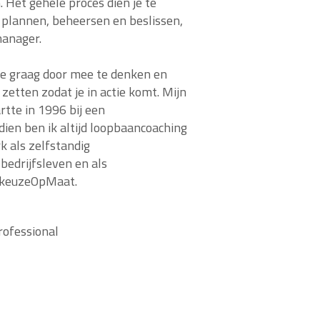
 Het gehele proces dien je te
 plannen, beheersen en beslissen,
anager.
 je graag door mee te denken en
zetten zodat je in actie komt. Mijn
tte in 1996 bij een
ien ben ik altijd loopbaancoaching
k als zelfstandig
bedrijfsleven en als
iekeuzeOpMaat.