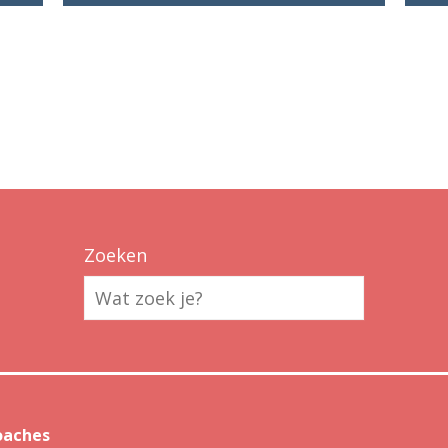
Zoeken
oaches