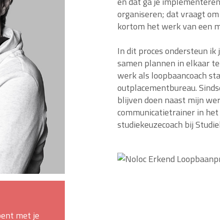
en dat ga je implementeren.
organiseren; dat vraagt om
kortom het werk van een m
In dit proces ondersteun ik
samen plannen in elkaar te 
werk als loopbaancoach star
outplacementbureau. Sindsd
blijven doen naast mijn wer
communicatietrainer in het 
studiekeuzecoach bij Stud
bent met je