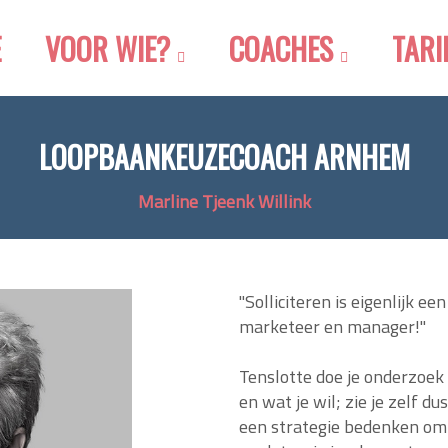
E
VOOR WIE?
COACHES
TARI
LOOPBAANKEUZECOACH ARNHEM
Marline Tjeenk Willink
"Solliciteren is eigenlijk e
marketeer en manager!"
Tenslotte doe je onderzoek n
en wat je wil; zie je zelf du
een strategie bedenken om '