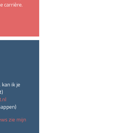
e carrière.
 kan ik je
t)
.nl
sappen
)
ews zie mijn