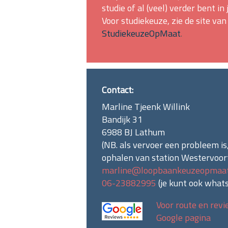
studie of al (veel) verder bent in j
Voor studiekeuze, zie de site van
StudiekeuzeOpMaat
.
Contact:
Marline Tjeenk Willink
Bandijk 31
6988 BJ Lathum
(NB. als vervoer een probleem is,
ophalen van station Westervoor
marline@loopbaankeuzeopmaat
06-23882995
(je kunt ook
what
Voor route en revi
Google pagina